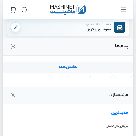
قطعات سازگار با خودرو
هیوندای وراکروز
پیام ها
فروشگاه اینترنتی ماشینت
لوازم مصرفی
فیلتر ها
فیلتر روغن
/
/
/
قیمت و خرید انواع فیلتر روغن هیوندای وراکروز
نمایش همه
لنت ترمز
فیلتر روغن
شمع موتور
واتر پمپ
فیلترها
جدیدترین
خودرو
مرتب‌سازی
فیلتر روغن هیوندای وراکروز
سال 2012
جدیدترین
پرفروش‌ترین