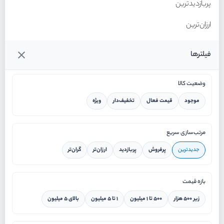
پربازدیدترین
ارزان‌ترین
گران‌ترین
فیلترها
وضعیت کالا
موجود
قیمت فعال
تخفیف‌دار
ویژه
خانه
مرتب‌سازی سریع
جدیدترین
پرفروش
پربازدید
ارزان‌تر
گران‌تر
ورود / ثبت نام
بازه قیمت
دستیار هوشمند
زیر ۵۰۰ هزار
۵۰۰ تا ۱ میلیون
۱ تا ۵ میلیون
بالای ۵ میلیون
سرویس در محل