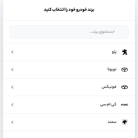
برند خودرو خود را انتخاب کنید
قطعات سازگار با خودرو
انتخاب خودرو
پیام ها
پژو
دستیار هوشمند ماشینت
هر قطعه ای نیاز داری استعلام بگیر و به سبد خریدت اضافه کن
نمایش همه
تویوتا
لنت ترمز
فیلتر روغن
شمع موتور
واتر پمپ
فونیکس
دسته‌بندی‌ها
کی ام سی
سمند
لوازم بدنه
لوازم موتوری
لوازم مصرفی
لوازم ترمز