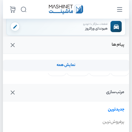
قطعات سازگار با خودرو
هیوندای وراکروز
پیام ها
فروشگاه اینترنتی ماشینت
لوازم مصرفی
/
قیمت و خرید انواع لوازم مصرفی هیوندای وراکروز
نمایش همه
لنت ترمز
فیلتر روغن
شمع موتور
واتر پمپ
فیلتر ها
شمع
تسمه دینام
مایعات
دسته موتور و گیربکس
مرتب‌سازی
فیلترها
جدیدترین
خودرو
جدیدترین
فیلتر هوا هیوندای وراکروز
فیلتر کابین هیوندای وراکروز
سال 2012
سال 2012
پرفروش‌ترین