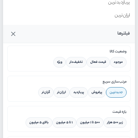
پربازدیدترین
ارزان‌ترین
گران‌ترین
فیلترها
وضعیت کالا
موجود
قیمت فعال
تخفیف‌دار
ویژه
خانه
مرتب‌سازی سریع
جدیدترین
پرفروش
پربازدید
ارزان‌تر
گران‌تر
ورود / ثبت نام
بازه قیمت
دستیار هوشمند
زیر ۵۰۰ هزار
۵۰۰ تا ۱ میلیون
۱ تا ۵ میلیون
بالای ۵ میلیون
سرویس در محل