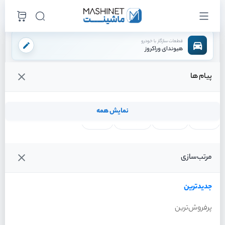
قطعات سازگار با خودرو
هیوندای وراکروز
پیام ها
فروشگاه اینترنتی ماشینت
لوازم مصرفی
مایعات
روغن موتور
/
/
/
قیمت و خرید انواع روغن موتور هیوندای وراکروز
نمایش همه
لنت ترمز
فیلتر روغن
شمع موتور
واتر پمپ
فیلترها
جدیدترین
خودرو
مرتب‌سازی
روغن موتور هیوندای وراکروز
سال 2012
جدیدترین
پرفروش‌ترین