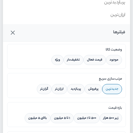
پربازدیدترین
ارزان‌ترین
گران‌ترین
فیلترها
وضعیت کالا
موجود
قیمت فعال
تخفیف‌دار
ویژه
خانه
مرتب‌سازی سریع
جدیدترین
پرفروش
پربازدید
ارزان‌تر
گران‌تر
ورود / ثبت نام
بازه قیمت
دستیار هوشمند
زیر ۵۰۰ هزار
۵۰۰ تا ۱ میلیون
۱ تا ۵ میلیون
بالای ۵ میلیون
سرویس در محل