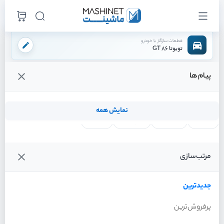
قطعات سازگار با خودرو
تویوتا 86 GT
پیام ها
فروشگاه اینترنتی ماشینت
لوازم بدنه
برف پاک کن
مخزن شیشه شور
/
/
/
قیمت و خرید انواع مخزن شیشه شور تویوتا 86 GT
نمایش همه
لنت ترمز
فیلتر روغن
شمع موتور
واتر پمپ
فیلترها
جدیدترین
خودرو
مرتب‌سازی
مخزن شیشه شور تویوتا 86
GT سال 2013
جدیدترین
پرفروش‌ترین