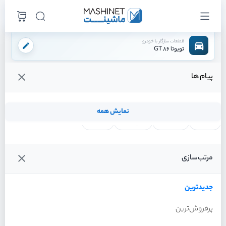
قطعات سازگار با خودرو
تویوتا 86 GT
پیام ها
فروشگاه اینترنتی ماشینت
لوازم بدنه
/
قیمت و خرید انواع لوازم بدنه تویوتا 86 GT
نمایش همه
لنت ترمز
فیلتر روغن
شمع موتور
واتر پمپ
سپر
گلگیر
جلو پنجره
درب
آینه بغل
چراغ
شلگیر
برف پاک کن
مرتب‌سازی
فیلترها
جدیدترین
خودرو
جدیدترین
مخزن شیشه شور تویوتا 86
گلگیر جلو راست تویوتا 86 GT
GT سال 2013
سال 2013
پرفروش‌ترین