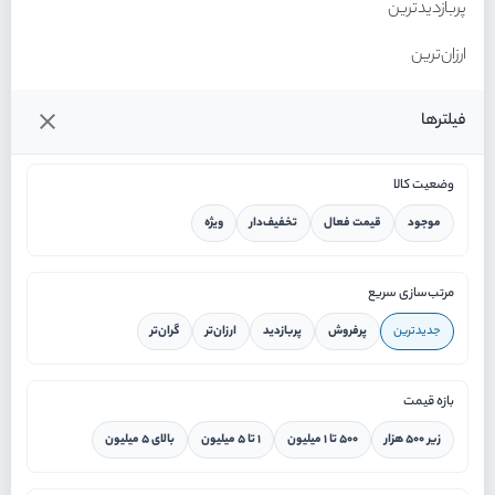
پربازدیدترین
ارزان‌ترین
گران‌ترین
فیلترها
وضعیت کالا
موجود
قیمت فعال
تخفیف‌دار
ویژه
خانه
مرتب‌سازی سریع
جدیدترین
پرفروش
پربازدید
ارزان‌تر
گران‌تر
ورود / ثبت نام
بازه قیمت
دستیار هوشمند
زیر ۵۰۰ هزار
۵۰۰ تا ۱ میلیون
۱ تا ۵ میلیون
بالای ۵ میلیون
سرویس در محل