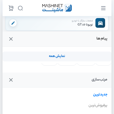
قطعات سازگار با خودرو
تویوتا 86 GT
پیام ها
فروشگاه اینترنتی ماشینت
لوازم بدنه
شلگیر
شلگیر عقب چپ
/
/
/
قیمت و خرید انواع شلگیر عقب چپ تویوتا 86 GT
نمایش همه
لنت ترمز
فیلتر روغن
شمع موتور
واتر پمپ
فیلترها
جدیدترین
خودرو
مرتب‌سازی
شلگیر عقب چپ تویوتا 86 GT
سال 2013
جدیدترین
پرفروش‌ترین