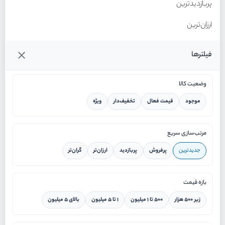
پربازدیدترین
ارزان‌ترین
گران‌ترین
فیلترها
وضعیت کالا
موجود
قیمت فعال
تخفیف‌دار
ویژه
خانه
مرتب‌سازی سریع
جدیدترین
پرفروش
پربازدید
ارزان‌تر
گران‌تر
ورود / ثبت نام
بازه قیمت
دستیار هوشمند
زیر ۵۰۰ هزار
۵۰۰ تا ۱ میلیون
۱ تا ۵ میلیون
بالای ۵ میلیون
سرویس در محل