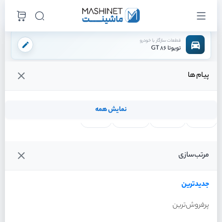
قطعات سازگار با خودرو
تویوتا 86 GT
پیام ها
فروشگاه اینترنتی ماشینت
لوازم بدنه
سپر
دیاق سپر عقب
/
/
/
قیمت و خرید انواع دیاق سپر عقب تویوتا 86 GT
نمایش همه
لنت ترمز
فیلتر روغن
شمع موتور
واتر پمپ
فیلترها
جدیدترین
خودرو
مرتب‌سازی
دیاق سپر عقب تویوتا 86 GT
سال 2013
جدیدترین
پرفروش‌ترین