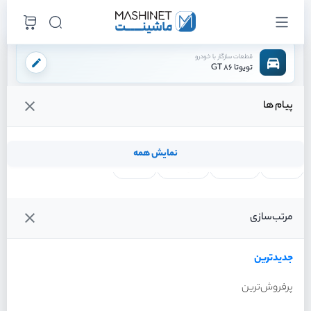
قطعات سازگار با خودرو
تویوتا 86 GT
پیام ها
فروشگاه اینترنتی ماشینت
لوازم بدنه
آینه بغل
آینه بغل چپ
/
/
/
قیمت و خرید انواع آینه بغل چپ تویوتا 86 GT
نمایش همه
لنت ترمز
فیلتر روغن
شمع موتور
واتر پمپ
فیلترها
جدیدترین
خودرو
مرتب‌سازی
آینه بغل چپ تویوتا 86 GT
سال 2013
جدیدترین
پرفروش‌ترین