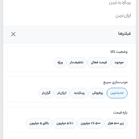
پربازدیدترین
ارزان‌ترین
گران‌ترین
فیلترها
وضعیت کالا
موجود
قیمت فعال
تخفیف‌دار
ویژه
خانه
مرتب‌سازی سریع
جدیدترین
پرفروش
پربازدید
ارزان‌تر
گران‌تر
ورود / ثبت نام
بازه قیمت
دستیار هوشمند
زیر ۵۰۰ هزار
۵۰۰ تا ۱ میلیون
۱ تا ۵ میلیون
بالای ۵ میلیون
سرویس در محل