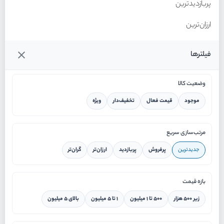
پربازدیدترین
ارزان‌ترین
گران‌ترین
فیلترها
وضعیت کالا
موجود
قیمت فعال
تخفیف‌دار
ویژه
خانه
مرتب‌سازی سریع
جدیدترین
پرفروش
پربازدید
ارزان‌تر
گران‌تر
ورود / ثبت نام
بازه قیمت
دستیار هوشمند
زیر ۵۰۰ هزار
۵۰۰ تا ۱ میلیون
۱ تا ۵ میلیون
بالای ۵ میلیون
سرویس در محل