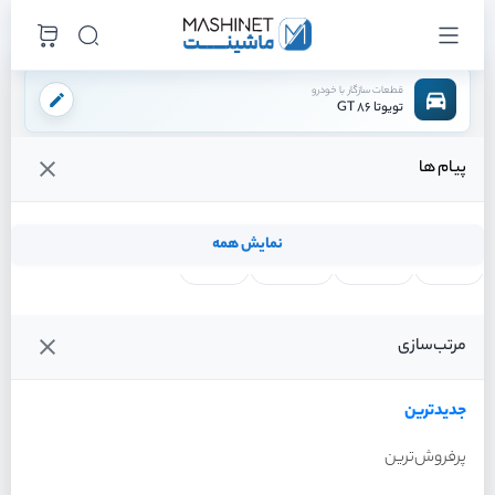
قطعات سازگار با خودرو
تویوتا 86 GT
پیام ها
فروشگاه اینترنتی ماشینت
لوازم بدنه
سپر
شبرنگ چپ
/
/
/
قیمت و خرید انواع شبرنگ چپ تویوتا 86 GT
نمایش همه
لنت ترمز
فیلتر روغن
شمع موتور
واتر پمپ
فیلترها
جدیدترین
خودرو
مرتب‌سازی
شبرنگ چپ تویوتا 86 GT
سال 2013
جدیدترین
پرفروش‌ترین