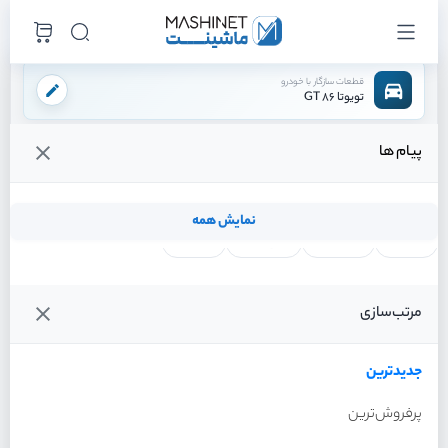
قطعات سازگار با خودرو
تویوتا 86 GT
پیام ها
فروشگاه اینترنتی ماشینت
لوازم بدنه
آینه بغل
شیشه آینه چپ
/
/
/
قیمت و خرید انواع شیشه آینه چپ تویوتا 86 GT
نمایش همه
لنت ترمز
فیلتر روغن
شمع موتور
واتر پمپ
فیلترها
جدیدترین
خودرو
مرتب‌سازی
شیشه آینه چپ تویوتا 86 GT
سال 2013
جدیدترین
پرفروش‌ترین