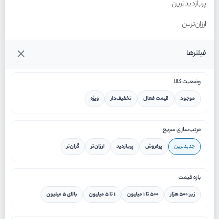
پربازدیدترین
ارزان‌ترین
گران‌ترین
فیلترها
وضعیت کالا
موجود
قیمت فعال
تخفیف‌دار
ویژه
خانه
مرتب‌سازی سریع
جدیدترین
پرفروش
پربازدید
ارزان‌تر
گران‌تر
ورود / ثبت نام
بازه قیمت
دستیار هوشمند
زیر ۵۰۰ هزار
۵۰۰ تا ۱ میلیون
۱ تا ۵ میلیون
بالای ۵ میلیون
سرویس در محل