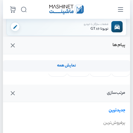
قطعات سازگار با خودرو
تویوتا 86 GT
پیام ها
فروشگاه اینترنتی ماشینت
لوازم بدنه
چراغ
چراغ جلو چپ
/
/
/
قیمت و خرید انواع چراغ جلو چپ تویوتا 86 GT
نمایش همه
لنت ترمز
فیلتر روغن
شمع موتور
واتر پمپ
فیلترها
جدیدترین
خودرو
مرتب‌سازی
چراغ جلو چپ تویوتا 86 GT
سال 2013
جدیدترین
پرفروش‌ترین