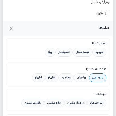
پربازدیدترین
ارزان‌ترین
گران‌ترین
فیلترها
وضعیت کالا
موجود
قیمت فعال
تخفیف‌دار
ویژه
خانه
مرتب‌سازی سریع
جدیدترین
پرفروش
پربازدید
ارزان‌تر
گران‌تر
ورود / ثبت نام
بازه قیمت
دستیار هوشمند
زیر ۵۰۰ هزار
۵۰۰ تا ۱ میلیون
۱ تا ۵ میلیون
بالای ۵ میلیون
سرویس در محل