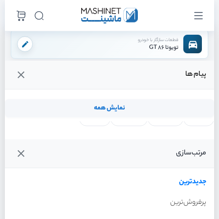
قطعات سازگار با خودرو
تویوتا 86 GT
پیام ها
فروشگاه اینترنتی ماشینت
لوازم بدنه
درب
کاپوت (درب موتور)
/
/
/
قیمت و خرید انواع کاپوت (درب موتور) تویوتا 86 GT
نمایش همه
لنت ترمز
فیلتر روغن
شمع موتور
واتر پمپ
فیلترها
جدیدترین
خودرو
مرتب‌سازی
کاپوت (درب موتور) تویوتا 86
GT سال 2013
جدیدترین
پرفروش‌ترین