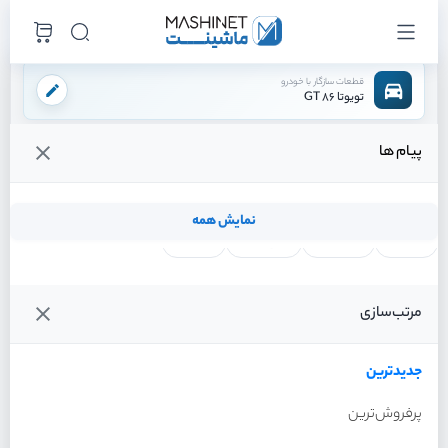
قطعات سازگار با خودرو
تویوتا 86 GT
پیام ها
فروشگاه اینترنتی ماشینت
لوازم بدنه
شیشه
شیشه جلو
/
/
/
قیمت و خرید انواع شیشه جلو تویوتا 86 GT
نمایش همه
لنت ترمز
فیلتر روغن
شمع موتور
واتر پمپ
فیلترها
جدیدترین
خودرو
مرتب‌سازی
شیشه جلو تویوتا 86 GT سال
2013
جدیدترین
پرفروش‌ترین