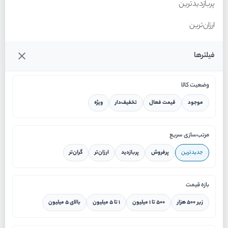
پربازدیدترین
ارزان‌ترین
گران‌ترین
فیلترها
وضعیت کالا
موجود
قیمت فعال
تخفیف‌دار
ویژه
خانه
مرتب‌سازی سریع
جدیدترین
پرفروش
پربازدید
ارزان‌تر
گران‌تر
ورود / ثبت نام
بازه قیمت
دستیار هوشمند
زیر ۵۰۰ هزار
۵۰۰ تا ۱ میلیون
۱ تا ۵ میلیون
بالای ۵ میلیون
سرویس در محل