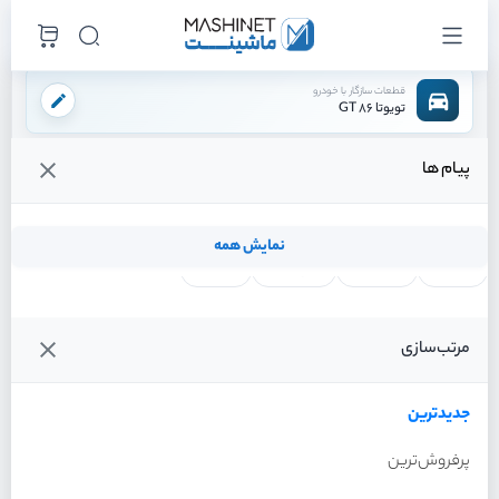
قطعات سازگار با خودرو
تویوتا 86 GT
پیام ها
فروشگاه اینترنتی ماشینت
لوازم بدنه
شلگیر
شلگیر جلو راست
/
/
/
قیمت و خرید انواع شلگیر جلو راست تویوتا 86 GT
نمایش همه
لنت ترمز
فیلتر روغن
شمع موتور
واتر پمپ
فیلترها
جدیدترین
خودرو
مرتب‌سازی
شلگیر جلو راست تویوتا 86
GT سال 2013
جدیدترین
پرفروش‌ترین