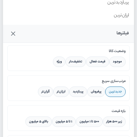
پربازدیدترین
ارزان‌ترین
گران‌ترین
فیلترها
وضعیت کالا
موجود
قیمت فعال
تخفیف‌دار
ویژه
خانه
مرتب‌سازی سریع
جدیدترین
پرفروش
پربازدید
ارزان‌تر
گران‌تر
ورود / ثبت نام
بازه قیمت
دستیار هوشمند
زیر ۵۰۰ هزار
۵۰۰ تا ۱ میلیون
۱ تا ۵ میلیون
بالای ۵ میلیون
سرویس در محل