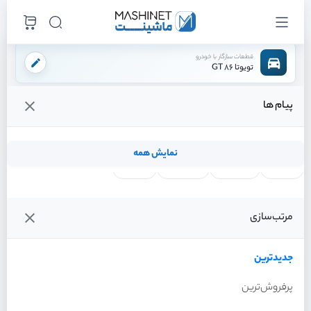
قطعات سازگار با خودرو
تویوتا 86 GT
پیام ها
فروشگاه اینترنتی ماشینت
لوازم بدنه
سپر
براکت سپر جلو راست
/
/
/
قیمت و خرید انواع براکت سپر جلو راست تویوتا 86 GT
نمایش همه
لنت ترمز
فیلتر روغن
شمع موتور
واتر پمپ
فیلترها
جدیدترین
خودرو
مرتب‌سازی
براکت سپر جلو راست تویوتا 86
GT سال 2013
جدیدترین
پرفروش‌ترین