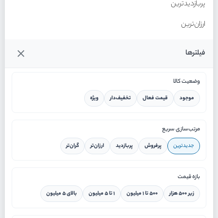
پربازدیدترین
ارزان‌ترین
گران‌ترین
فیلترها
وضعیت کالا
موجود
قیمت فعال
تخفیف‌دار
ویژه
خانه
مرتب‌سازی سریع
جدیدترین
پرفروش
پربازدید
ارزان‌تر
گران‌تر
ورود / ثبت نام
بازه قیمت
دستیار هوشمند
زیر ۵۰۰ هزار
۵۰۰ تا ۱ میلیون
۱ تا ۵ میلیون
بالای ۵ میلیون
سرویس در محل