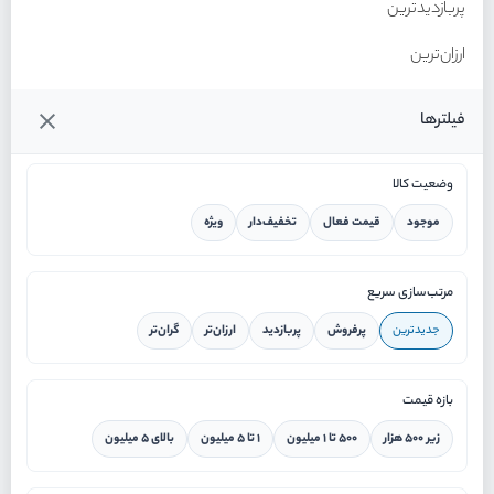
پربازدیدترین
ارزان‌ترین
گران‌ترین
فیلترها
وضعیت کالا
موجود
قیمت فعال
تخفیف‌دار
ویژه
خانه
مرتب‌سازی سریع
جدیدترین
پرفروش
پربازدید
ارزان‌تر
گران‌تر
ورود / ثبت نام
بازه قیمت
دستیار هوشمند
زیر ۵۰۰ هزار
۵۰۰ تا ۱ میلیون
۱ تا ۵ میلیون
بالای ۵ میلیون
سرویس در محل