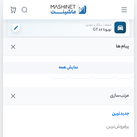
قطعات سازگار با خودرو
تویوتا 86 GT
پیام ها
فروشگاه اینترنتی ماشینت
لوازم بدنه
سپر
توری سپر جلو
/
/
/
قیمت و خرید انواع توری سپر جلو تویوتا 86 GT
نمایش همه
لنت ترمز
فیلتر روغن
شمع موتور
واتر پمپ
فیلترها
جدیدترین
خودرو
مرتب‌سازی
توری سپر جلو تویوتا 86 GT
سال 2013
جدیدترین
پرفروش‌ترین