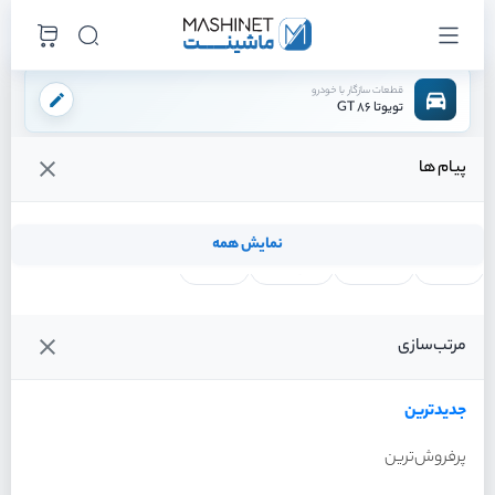
قطعات سازگار با خودرو
تویوتا 86 GT
پیام ها
فروشگاه اینترنتی ماشینت
لوازم بدنه
سپر
سپرجلو
/
/
/
قیمت و خرید انواع سپرجلو تویوتا 86 GT
نمایش همه
لنت ترمز
فیلتر روغن
شمع موتور
واتر پمپ
فیلترها
جدیدترین
خودرو
مرتب‌سازی
سپرجلو تویوتا 86 GT سال
2013
جدیدترین
پرفروش‌ترین