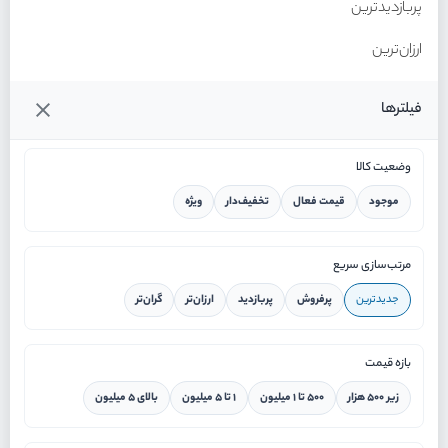
پربازدیدترین
ارزان‌ترین
گران‌ترین
فیلترها
وضعیت کالا
موجود
قیمت فعال
تخفیف‌دار
ویژه
خانه
مرتب‌سازی سریع
جدیدترین
پرفروش
پربازدید
ارزان‌تر
گران‌تر
ورود / ثبت نام
بازه قیمت
دستیار هوشمند
زیر ۵۰۰ هزار
۵۰۰ تا ۱ میلیون
۱ تا ۵ میلیون
بالای ۵ میلیون
سرویس در محل