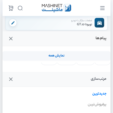
قطعات سازگار با خودرو
تویوتا 86 GT
پیام ها
فروشگاه اینترنتی ماشینت
لوازم بدنه
برف پاک کن
توری زیر برف پاکن
/
/
/
قیمت و خرید انواع توری زیر برف پاکن تویوتا 86 GT
نمایش همه
لنت ترمز
فیلتر روغن
شمع موتور
واتر پمپ
فیلترها
جدیدترین
خودرو
مرتب‌سازی
توری زیر برف پاکن تویوتا 86
GT سال 2013
جدیدترین
پرفروش‌ترین