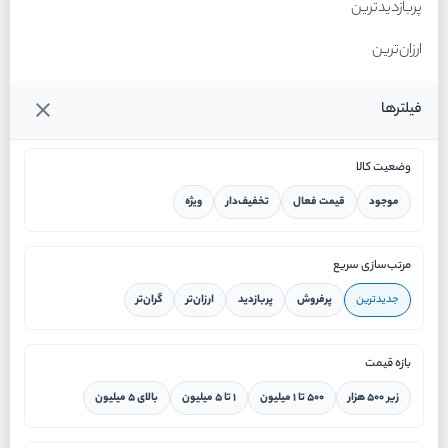
پربازدیدترین
ارزان‌ترین
گران‌ترین
فیلترها
وضعیت کالا
موجود
قیمت فعال
تخفیف‌دار
ویژه
خانه
مرتب‌سازی سریع
جدیدترین
پرفروش
پربازدید
ارزان‌تر
گران‌تر
ورود / ثبت نام
بازه قیمت
دستیار هوشمند
زیر ۵۰۰ هزار
۵۰۰ تا ۱ میلیون
۱ تا ۵ میلیون
بالای ۵ میلیون
سرویس در محل