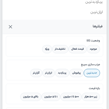
پربازدیدترین
ارزان‌ترین
گران‌ترین
فیلترها
وضعیت کالا
موجود
قیمت فعال
تخفیف‌دار
ویژه
خانه
مرتب‌سازی سریع
جدیدترین
پرفروش
پربازدید
ارزان‌تر
گران‌تر
ورود / ثبت نام
بازه قیمت
دستیار هوشمند
زیر ۵۰۰ هزار
۵۰۰ تا ۱ میلیون
۱ تا ۵ میلیون
بالای ۵ میلیون
سرویس در محل