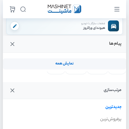
قطعات سازگار با خودرو
هیوندای وراکروز
پیام ها
فروشگاه اینترنتی ماشینت
لوازم موتوری
لوازم برقی موتور
استارت
/
/
/
قیمت و خرید انواع استارت هیوندای وراکروز
نمایش همه
لنت ترمز
فیلتر روغن
شمع موتور
واتر پمپ
فیلترها
جدیدترین
خودرو
مرتب‌سازی
استارت هیوندای وراکروز سال
2012
جدیدترین
پرفروش‌ترین