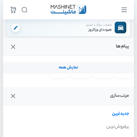
قطعات سازگار با خودرو
هیوندای وراکروز
پیام ها
فروشگاه اینترنتی ماشینت
لوازم بدنه
چراغ
چراغ خطر عقب راست
/
/
/
قیمت و خرید انواع چراغ خطر عقب راست هیوندای وراکروز
نمایش همه
لنت ترمز
فیلتر روغن
شمع موتور
واتر پمپ
فیلترها
جدیدترین
خودرو
مرتب‌سازی
چراغ خطر عقب راست هیوندای
وراکروز سال 2012
جدیدترین
پرفروش‌ترین