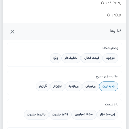
پربازدیدترین
ارزان‌ترین
گران‌ترین
فیلترها
وضعیت کالا
موجود
قیمت فعال
تخفیف‌دار
ویژه
خانه
مرتب‌سازی سریع
جدیدترین
پرفروش
پربازدید
ارزان‌تر
گران‌تر
ورود / ثبت نام
بازه قیمت
دستیار هوشمند
زیر ۵۰۰ هزار
۵۰۰ تا ۱ میلیون
۱ تا ۵ میلیون
بالای ۵ میلیون
سرویس در محل