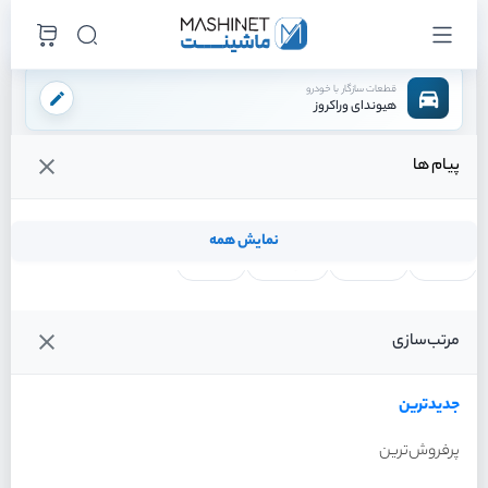
قطعات سازگار با خودرو
هیوندای وراکروز
پیام ها
فروشگاه اینترنتی ماشینت
لوازم تعلیق
کمک فنر
توپی سرکمک راست
/
/
/
قیمت و خرید انواع توپی سرکمک راست هیوندای وراکروز
نمایش همه
لنت ترمز
فیلتر روغن
شمع موتور
واتر پمپ
فیلترها
جدیدترین
خودرو
مرتب‌سازی
توپی سرکمک راست هیوندای
وراکروز سال 2012
جدیدترین
پرفروش‌ترین