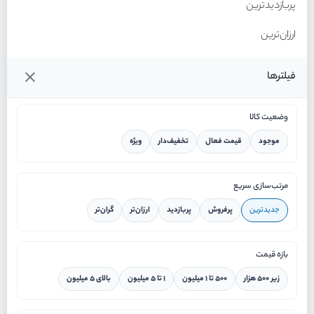
پربازدیدترین
ارزان‌ترین
گران‌ترین
فیلترها
وضعیت کالا
موجود
قیمت فعال
تخفیف‌دار
ویژه
خانه
مرتب‌سازی سریع
جدیدترین
پرفروش
پربازدید
ارزان‌تر
گران‌تر
ورود / ثبت نام
بازه قیمت
دستیار هوشمند
زیر ۵۰۰ هزار
۵۰۰ تا ۱ میلیون
۱ تا ۵ میلیون
بالای ۵ میلیون
سرویس در محل