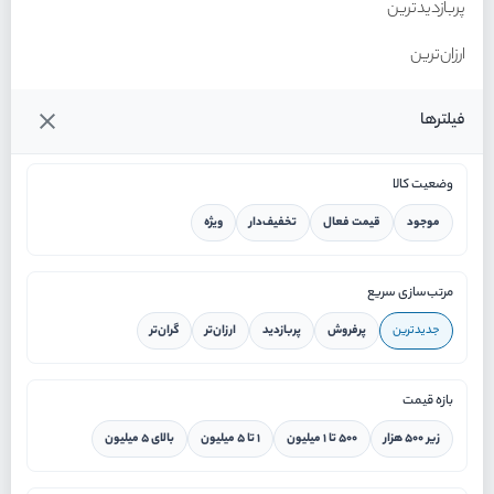
پربازدیدترین
ارزان‌ترین
گران‌ترین
فیلترها
وضعیت کالا
موجود
قیمت فعال
تخفیف‌دار
ویژه
خانه
مرتب‌سازی سریع
جدیدترین
پرفروش
پربازدید
ارزان‌تر
گران‌تر
ورود / ثبت نام
بازه قیمت
دستیار هوشمند
زیر ۵۰۰ هزار
۵۰۰ تا ۱ میلیون
۱ تا ۵ میلیون
بالای ۵ میلیون
سرویس در محل