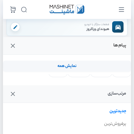
قطعات سازگار با خودرو
هیوندای وراکروز
پیام ها
فروشگاه اینترنتی ماشینت
لوازم بدنه
سپر
شبرنگ راست
/
/
/
قیمت و خرید انواع شبرنگ راست هیوندای وراکروز
نمایش همه
لنت ترمز
فیلتر روغن
شمع موتور
واتر پمپ
فیلترها
جدیدترین
خودرو
مرتب‌سازی
شبرنگ راست هیوندای وراکروز
سال 2012
جدیدترین
پرفروش‌ترین