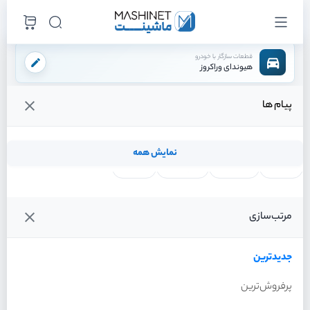
قطعات سازگار با خودرو
هیوندای وراکروز
پیام ها
فروشگاه اینترنتی ماشینت
لوازم بدنه
چراغ
چراغ مه شکن راست
/
/
/
قیمت و خرید انواع چراغ مه شکن راست هیوندای وراکروز
نمایش همه
لنت ترمز
فیلتر روغن
شمع موتور
واتر پمپ
فیلترها
جدیدترین
خودرو
مرتب‌سازی
چراغ مه شکن راست هیوندای
وراکروز سال 2012
جدیدترین
پرفروش‌ترین