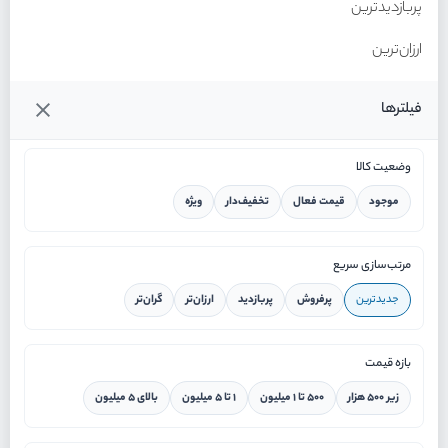
پربازدیدترین
ارزان‌ترین
گران‌ترین
فیلترها
وضعیت کالا
موجود
قیمت فعال
تخفیف‌دار
ویژه
خانه
مرتب‌سازی سریع
جدیدترین
پرفروش
پربازدید
ارزان‌تر
گران‌تر
ورود / ثبت نام
بازه قیمت
دستیار هوشمند
زیر ۵۰۰ هزار
۵۰۰ تا ۱ میلیون
۱ تا ۵ میلیون
بالای ۵ میلیون
سرویس در محل