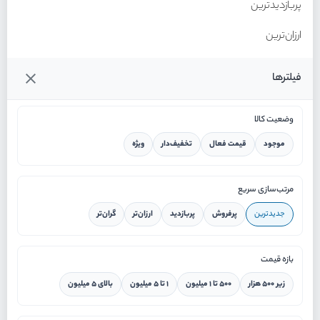
پربازدیدترین
ارزان‌ترین
گران‌ترین
فیلترها
وضعیت کالا
موجود
قیمت فعال
تخفیف‌دار
ویژه
خانه
مرتب‌سازی سریع
جدیدترین
پرفروش
پربازدید
ارزان‌تر
گران‌تر
ورود / ثبت نام
بازه قیمت
دستیار هوشمند
زیر ۵۰۰ هزار
۵۰۰ تا ۱ میلیون
۱ تا ۵ میلیون
بالای ۵ میلیون
سرویس در محل