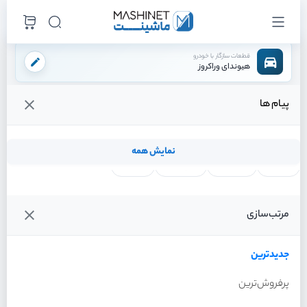
قطعات سازگار با خودرو
هیوندای وراکروز
پیام ها
فروشگاه اینترنتی ماشینت
لوازم بدنه
شیشه
شیشه عقب
/
/
/
قیمت و خرید انواع شیشه عقب هیوندای وراکروز
نمایش همه
لنت ترمز
فیلتر روغن
شمع موتور
واتر پمپ
فیلترها
جدیدترین
خودرو
مرتب‌سازی
شیشه عقب هیوندای وراکروز
سال 2012
جدیدترین
پرفروش‌ترین