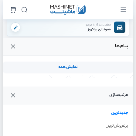
قطعات سازگار با خودرو
هیوندای وراکروز
پیام ها
فروشگاه اینترنتی ماشینت
لوازم بدنه
سپر
دیاق سپر عقب
/
/
/
قیمت و خرید انواع دیاق سپر عقب هیوندای وراکروز
نمایش همه
لنت ترمز
فیلتر روغن
شمع موتور
واتر پمپ
فیلترها
جدیدترین
خودرو
مرتب‌سازی
دیاق سپر عقب هیوندای
وراکروز سال 2012
جدیدترین
پرفروش‌ترین