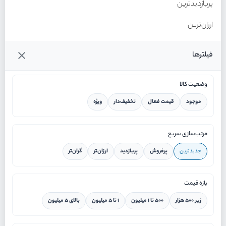
پربازدیدترین
ارزان‌ترین
گران‌ترین
فیلترها
وضعیت کالا
موجود
قیمت فعال
تخفیف‌دار
ویژه
خانه
مرتب‌سازی سریع
جدیدترین
پرفروش
پربازدید
ارزان‌تر
گران‌تر
ورود / ثبت نام
بازه قیمت
دستیار هوشمند
زیر ۵۰۰ هزار
۵۰۰ تا ۱ میلیون
۱ تا ۵ میلیون
بالای ۵ میلیون
سرویس در محل