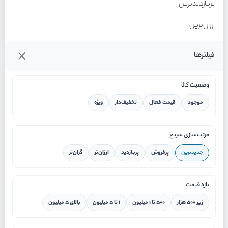
پربازدیدترین
ارزان‌ترین
گران‌ترین
فیلترها
وضعیت کالا
موجود
قیمت فعال
تخفیف‌دار
ویژه
خانه
مرتب‌سازی سریع
جدیدترین
پرفروش
پربازدید
ارزان‌تر
گران‌تر
ورود / ثبت نام
بازه قیمت
دستیار هوشمند
زیر ۵۰۰ هزار
۵۰۰ تا ۱ میلیون
۱ تا ۵ میلیون
بالای ۵ میلیون
سرویس در محل