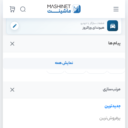
قطعات سازگار با خودرو
هیوندای وراکروز
پیام ها
فروشگاه اینترنتی ماشینت
لوازم بدنه
سپر
سپر عقب
/
/
/
قیمت و خرید انواع سپر عقب هیوندای وراکروز
نمایش همه
لنت ترمز
فیلتر روغن
شمع موتور
واتر پمپ
فیلترها
جدیدترین
خودرو
مرتب‌سازی
سپر عقب هیوندای وراکروز
سال 2012
جدیدترین
پرفروش‌ترین