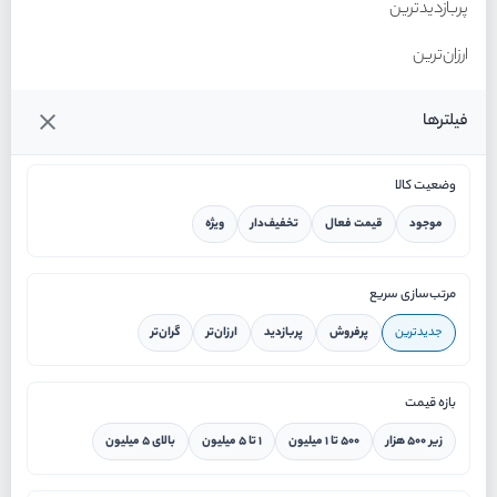
پربازدیدترین
ارزان‌ترین
گران‌ترین
فیلترها
وضعیت کالا
موجود
قیمت فعال
تخفیف‌دار
ویژه
خانه
مرتب‌سازی سریع
جدیدترین
پرفروش
پربازدید
ارزان‌تر
گران‌تر
ورود / ثبت نام
بازه قیمت
دستیار هوشمند
زیر ۵۰۰ هزار
۵۰۰ تا ۱ میلیون
۱ تا ۵ میلیون
بالای ۵ میلیون
سرویس در محل