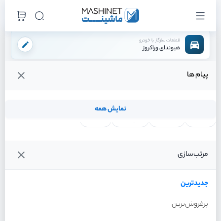
قطعات سازگار با خودرو
هیوندای وراکروز
پیام ها
فروشگاه اینترنتی ماشینت
لوازم داخلی
لوازم داخلی برقی
کلید شیشه بالابر
/
/
/
قیمت و خرید انواع کلید شیشه بالابر هیوندای وراکروز
نمایش همه
لنت ترمز
فیلتر روغن
شمع موتور
واتر پمپ
فیلترها
جدیدترین
خودرو
مرتب‌سازی
کلید شیشه بالابر هیوندای
وراکروز سال 2012
جدیدترین
پرفروش‌ترین