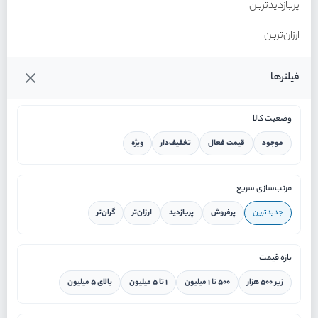
پربازدیدترین
ارزان‌ترین
گران‌ترین
فیلترها
وضعیت کالا
موجود
قیمت فعال
تخفیف‌دار
ویژه
خانه
مرتب‌سازی سریع
جدیدترین
پرفروش
پربازدید
ارزان‌تر
گران‌تر
ورود / ثبت نام
بازه قیمت
دستیار هوشمند
زیر ۵۰۰ هزار
۵۰۰ تا ۱ میلیون
۱ تا ۵ میلیون
بالای ۵ میلیون
سرویس در محل