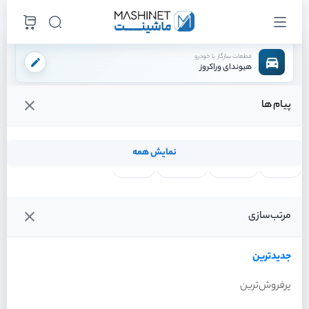
قطعات سازگار با خودرو
هیوندای وراکروز
پیام ها
فروشگاه اینترنتی ماشینت
لوازم موتوری
لوازم برقی موتور
کوئل
/
/
/
قیمت و خرید انواع کوئل هیوندای وراکروز
نمایش همه
لنت ترمز
فیلتر روغن
شمع موتور
واتر پمپ
فیلترها
جدیدترین
خودرو
مرتب‌سازی
کوئل هیوندای وراکروز سال
2012
جدیدترین
پرفروش‌ترین