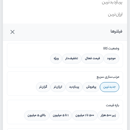
پربازدیدترین
ارزان‌ترین
گران‌ترین
فیلترها
وضعیت کالا
موجود
قیمت فعال
تخفیف‌دار
ویژه
خانه
مرتب‌سازی سریع
جدیدترین
پرفروش
پربازدید
ارزان‌تر
گران‌تر
ورود / ثبت نام
بازه قیمت
دستیار هوشمند
زیر ۵۰۰ هزار
۵۰۰ تا ۱ میلیون
۱ تا ۵ میلیون
بالای ۵ میلیون
سرویس در محل