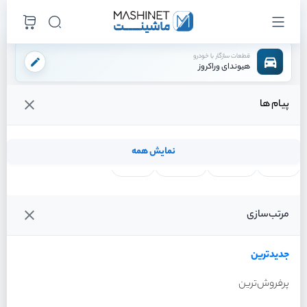
قطعات سازگار با خودرو
هیوندای وراکروز
پیام ها
فروشگاه اینترنتی ماشینت
لوازم تعلیق
کمک فنر
کمک فنر جلو راست
/
/
/
قیمت و خرید انواع کمک فنر جلو راست هیوندای وراکروز
نمایش همه
لنت ترمز
فیلتر روغن
شمع موتور
واتر پمپ
فیلترها
جدیدترین
خودرو
مرتب‌سازی
کمک فنر جلو راست هیوندای
وراکروز سال 2012
جدیدترین
پرفروش‌ترین