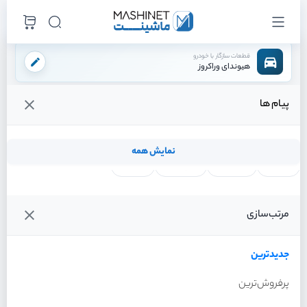
قطعات سازگار با خودرو
هیوندای وراکروز
پیام ها
فروشگاه اینترنتی ماشینت
لوازم موتوری
سگدست
سگدست جلو چپ
/
/
/
قیمت و خرید انواع سگدست جلو چپ هیوندای وراکروز
نمایش همه
لنت ترمز
فیلتر روغن
شمع موتور
واتر پمپ
فیلترها
جدیدترین
خودرو
مرتب‌سازی
سگدست جلو چپ هیوندای
وراکروز سال 2012
جدیدترین
پرفروش‌ترین