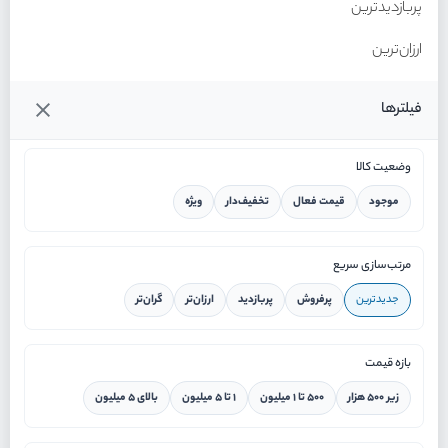
پربازدیدترین
ارزان‌ترین
گران‌ترین
فیلترها
وضعیت کالا
موجود
قیمت فعال
تخفیف‌دار
ویژه
خانه
مرتب‌سازی سریع
جدیدترین
پرفروش
پربازدید
ارزان‌تر
گران‌تر
ورود / ثبت نام
بازه قیمت
دستیار هوشمند
زیر ۵۰۰ هزار
۵۰۰ تا ۱ میلیون
۱ تا ۵ میلیون
بالای ۵ میلیون
سرویس در محل