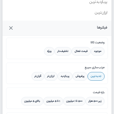
پربازدیدترین
ارزان‌ترین
گران‌ترین
فیلترها
وضعیت کالا
موجود
قیمت فعال
تخفیف‌دار
ویژه
خانه
مرتب‌سازی سریع
جدیدترین
پرفروش
پربازدید
ارزان‌تر
گران‌تر
ورود / ثبت نام
بازه قیمت
دستیار هوشمند
زیر ۵۰۰ هزار
۵۰۰ تا ۱ میلیون
۱ تا ۵ میلیون
بالای ۵ میلیون
سرویس در محل