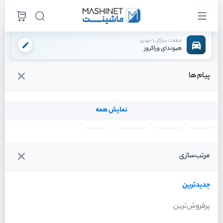
قطعات سازگار با خودرو
هیوندای وراکروز
پیام ها
فروشگاه اینترنتی ماشینت
لوازم بدنه
گلگیر
گلگیر جلو چپ
/
/
/
قیمت و خرید انواع گلگیر جلو چپ هیوندای وراکروز
نمایش همه
لنت ترمز
فیلتر روغن
شمع موتور
واتر پمپ
فیلترها
جدیدترین
خودرو
مرتب‌سازی
گلگیر جلو چپ هیوندای
وراکروز سال 2012
جدیدترین
پرفروش‌ترین