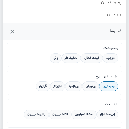
پربازدیدترین
ارزان‌ترین
گران‌ترین
فیلترها
وضعیت کالا
موجود
قیمت فعال
تخفیف‌دار
ویژه
خانه
مرتب‌سازی سریع
جدیدترین
پرفروش
پربازدید
ارزان‌تر
گران‌تر
ورود / ثبت نام
بازه قیمت
دستیار هوشمند
زیر ۵۰۰ هزار
۵۰۰ تا ۱ میلیون
۱ تا ۵ میلیون
بالای ۵ میلیون
سرویس در محل