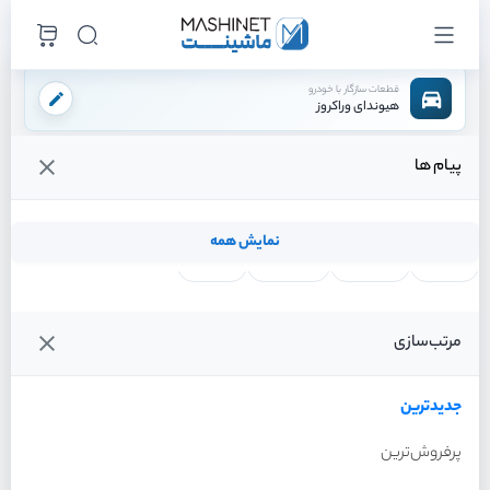
قطعات سازگار با خودرو
هیوندای وراکروز
پیام ها
فروشگاه اینترنتی ماشینت
لوازم موتوری
سنسور ها
سنسور abs جلو چپ
/
/
/
قیمت و خرید انواع سنسور abs جلو چپ هیوندای وراکروز
نمایش همه
لنت ترمز
فیلتر روغن
شمع موتور
واتر پمپ
فیلترها
جدیدترین
خودرو
مرتب‌سازی
سنسور abs جلو چپ هیوندای
وراکروز سال 2012
جدیدترین
پرفروش‌ترین