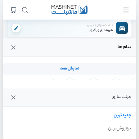
قطعات سازگار با خودرو
هیوندای وراکروز
پیام ها
فروشگاه اینترنتی ماشینت
لوازم بدنه
جلو پنجره
/
/
قیمت و خرید انواع جلو پنجره هیوندای وراکروز
نمایش همه
لنت ترمز
فیلتر روغن
شمع موتور
واتر پمپ
آفتاب گیر
خطر عقب
گیربکس
کیت m
رینگ
فن کامل
ecu
مرتب‌سازی
فیلترها
جدیدترین
خودرو
جدیدترین
جلو پنجره هیوندای وراکروز
سال 2012
پرفروش‌ترین