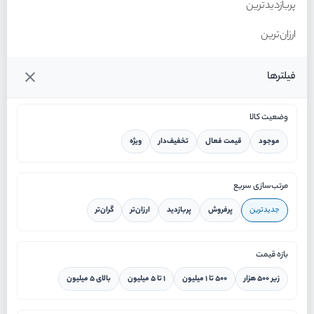
پربازدیدترین
ارزان‌ترین
گران‌ترین
فیلترها
وضعیت کالا
موجود
قیمت فعال
تخفیف‌دار
ویژه
خانه
مرتب‌سازی سریع
جدیدترین
پرفروش
پربازدید
ارزان‌تر
گران‌تر
ورود / ثبت نام
بازه قیمت
دستیار هوشمند
زیر ۵۰۰ هزار
۵۰۰ تا ۱ میلیون
۱ تا ۵ میلیون
بالای ۵ میلیون
سرویس در محل