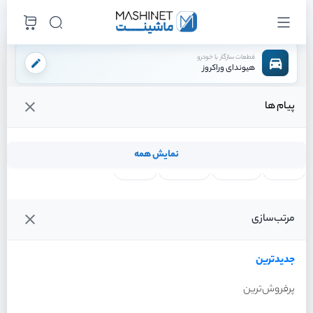
قطعات سازگار با خودرو
هیوندای وراکروز
پیام ها
فروشگاه اینترنتی ماشینت
لوازم ترمز
دیسک ترمز
دیسک ترمز جلو
/
/
/
قیمت و خرید انواع دیسک ترمز جلو هیوندای وراکروز
نمایش همه
لنت ترمز
فیلتر روغن
شمع موتور
واتر پمپ
فیلترها
جدیدترین
خودرو
مرتب‌سازی
دیسک ترمز جلو هیوندای
وراکروز سال 2012
جدیدترین
پرفروش‌ترین