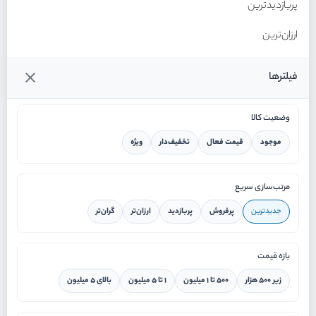
پربازدیدترین
ارزان‌ترین
گران‌ترین
فیلترها
وضعیت کالا
موجود
قیمت فعال
تخفیف‌دار
ویژه
خانه
مرتب‌سازی سریع
جدیدترین
پرفروش
پربازدید
ارزان‌تر
گران‌تر
ورود / ثبت نام
بازه قیمت
دستیار هوشمند
زیر ۵۰۰ هزار
۵۰۰ تا ۱ میلیون
۱ تا ۵ میلیون
بالای ۵ میلیون
سرویس در محل