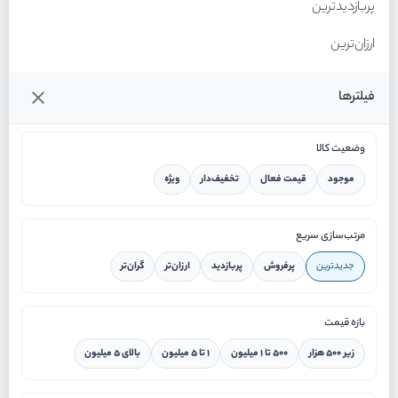
پربازدیدترین
ارزان‌ترین
گران‌ترین
فیلترها
وضعیت کالا
موجود
قیمت فعال
تخفیف‌دار
ویژه
خانه
مرتب‌سازی سریع
جدیدترین
پرفروش
پربازدید
ارزان‌تر
گران‌تر
ورود / ثبت نام
بازه قیمت
دستیار هوشمند
زیر ۵۰۰ هزار
۵۰۰ تا ۱ میلیون
۱ تا ۵ میلیون
بالای ۵ میلیون
سرویس در محل