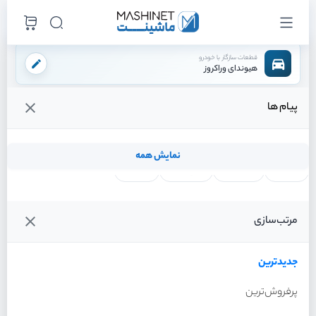
قطعات سازگار با خودرو
هیوندای وراکروز
پیام ها
فروشگاه اینترنتی ماشینت
لوازم موتوری
یاتاقان
/
/
قیمت و خرید انواع یاتاقان هیوندای وراکروز
نمایش همه
لنت ترمز
فیلتر روغن
شمع موتور
واتر پمپ
فیلترها
جدیدترین
خودرو
مرتب‌سازی
یاتاقان هیوندای وراکروز سال
2012
جدیدترین
پرفروش‌ترین