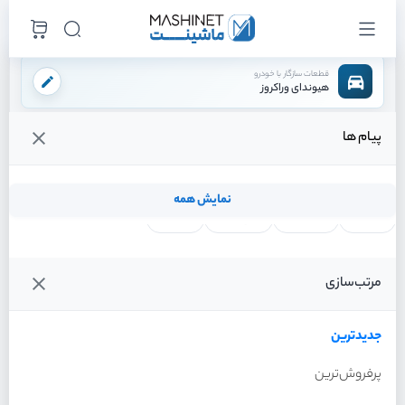
قطعات سازگار با خودرو
هیوندای وراکروز
پیام ها
فروشگاه اینترنتی ماشینت
لوازم موتوری
سرسیلندر
/
/
قیمت و خرید انواع سرسیلندر هیوندای وراکروز
نمایش همه
لنت ترمز
فیلتر روغن
شمع موتور
واتر پمپ
فیلترها
جدیدترین
خودرو
مرتب‌سازی
سرسیلندر هیوندای وراکروز
سال 2012
جدیدترین
پرفروش‌ترین