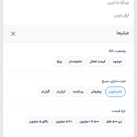
پربازدیدترین
ارزان‌ترین
گران‌ترین
فیلترها
وضعیت کالا
موجود
قیمت فعال
تخفیف‌دار
ویژه
خانه
مرتب‌سازی سریع
جدیدترین
پرفروش
پربازدید
ارزان‌تر
گران‌تر
ورود / ثبت نام
بازه قیمت
دستیار هوشمند
زیر ۵۰۰ هزار
۵۰۰ تا ۱ میلیون
۱ تا ۵ میلیون
بالای ۵ میلیون
سرویس در محل