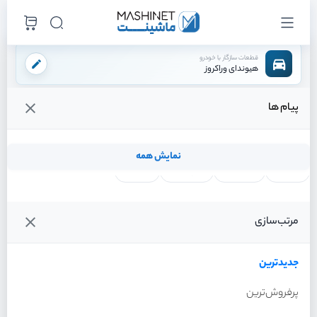
قطعات سازگار با خودرو
هیوندای وراکروز
پیام ها
فروشگاه اینترنتی ماشینت
لوازم موتوری
سوپاپ هوا
/
/
قیمت و خرید انواع سوپاپ هوا هیوندای وراکروز
نمایش همه
لنت ترمز
فیلتر روغن
شمع موتور
واتر پمپ
فیلترها
جدیدترین
خودرو
مرتب‌سازی
سوپاپ هوا هیوندای وراکروز
سال 2012
جدیدترین
پرفروش‌ترین