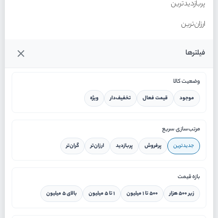
پربازدیدترین
ارزان‌ترین
گران‌ترین
فیلترها
وضعیت کالا
موجود
قیمت فعال
تخفیف‌دار
ویژه
خانه
مرتب‌سازی سریع
جدیدترین
پرفروش
پربازدید
ارزان‌تر
گران‌تر
ورود / ثبت نام
بازه قیمت
دستیار هوشمند
زیر ۵۰۰ هزار
۵۰۰ تا ۱ میلیون
۱ تا ۵ میلیون
بالای ۵ میلیون
سرویس در محل