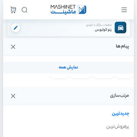
قطعات سازگار با خودرو
رنو کولیوس
پیام ها
فروشگاه اینترنتی ماشینت
لوازم موتوری
سیستم خنک کننده
خنک کن روغن گیربکس
/
/
/
قیمت و خرید انواع خنک کن روغن گیربکس رنو کولیوس
نمایش همه
لنت ترمز
فیلتر روغن
شمع موتور
واتر پمپ
فیلترها
جدیدترین
خودرو
مرتب‌سازی
خنک کن روغن گیربکس رنو
کولیوس سال 2017
جدیدترین
پرفروش‌ترین