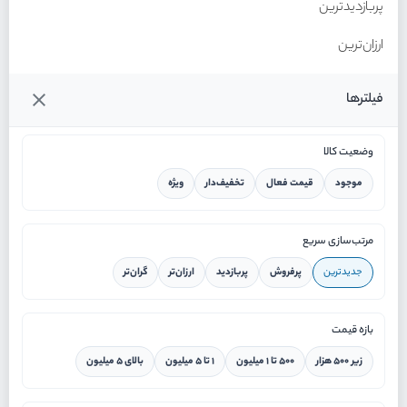
پربازدیدترین
ارزان‌ترین
گران‌ترین
فیلترها
وضعیت کالا
موجود
قیمت فعال
تخفیف‌دار
ویژه
خانه
مرتب‌سازی سریع
جدیدترین
پرفروش
پربازدید
ارزان‌تر
گران‌تر
ورود / ثبت نام
بازه قیمت
دستیار هوشمند
زیر ۵۰۰ هزار
۵۰۰ تا ۱ میلیون
۱ تا ۵ میلیون
بالای ۵ میلیون
سرویس در محل