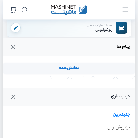
قطعات سازگار با خودرو
رنو کولیوس
پیام ها
فروشگاه اینترنتی ماشینت
لوازم مصرفی
شمع
/
/
قیمت و خرید انواع شمع رنو کولیوس
نمایش همه
لنت ترمز
فیلتر روغن
شمع موتور
واتر پمپ
فیلترها
جدیدترین
خودرو
مرتب‌سازی
شمع رنو کولیوس سال 2017
جدیدترین
پرفروش‌ترین