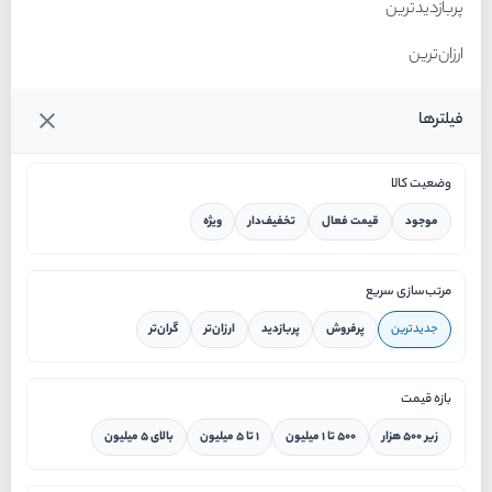
پربازدیدترین
ارزان‌ترین
گران‌ترین
فیلترها
وضعیت کالا
موجود
قیمت فعال
تخفیف‌دار
ویژه
خانه
مرتب‌سازی سریع
جدیدترین
پرفروش
پربازدید
ارزان‌تر
گران‌تر
ورود / ثبت نام
بازه قیمت
دستیار هوشمند
زیر ۵۰۰ هزار
۵۰۰ تا ۱ میلیون
۱ تا ۵ میلیون
بالای ۵ میلیون
سرویس در محل