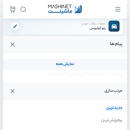
قطعات سازگار با خودرو
رنو کولیوس
پیام ها
فروشگاه اینترنتی ماشینت
لوازم بدنه
چراغ
چراغ مه شکن راست
/
/
/
قیمت و خرید انواع چراغ مه شکن راست رنو کولیوس
نمایش همه
لنت ترمز
فیلتر روغن
شمع موتور
واتر پمپ
فیلترها
جدیدترین
خودرو
مرتب‌سازی
چراغ مه شکن راست رنو
کولیوس سال 2017
جدیدترین
پرفروش‌ترین