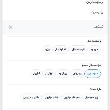
پربازدیدترین
ارزان‌ترین
گران‌ترین
فیلترها
وضعیت کالا
موجود
قیمت فعال
تخفیف‌دار
ویژه
خانه
مرتب‌سازی سریع
جدیدترین
پرفروش
پربازدید
ارزان‌تر
گران‌تر
ورود / ثبت نام
بازه قیمت
دستیار هوشمند
زیر ۵۰۰ هزار
۵۰۰ تا ۱ میلیون
۱ تا ۵ میلیون
بالای ۵ میلیون
سرویس در محل