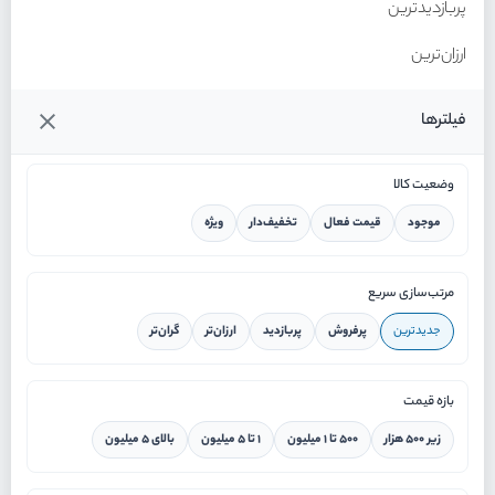
پربازدیدترین
ارزان‌ترین
گران‌ترین
فیلترها
وضعیت کالا
موجود
قیمت فعال
تخفیف‌دار
ویژه
خانه
مرتب‌سازی سریع
جدیدترین
پرفروش
پربازدید
ارزان‌تر
گران‌تر
ورود / ثبت نام
بازه قیمت
دستیار هوشمند
زیر ۵۰۰ هزار
۵۰۰ تا ۱ میلیون
۱ تا ۵ میلیون
بالای ۵ میلیون
سرویس در محل