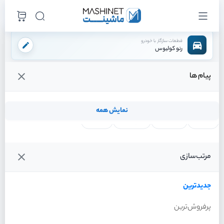
قطعات سازگار با خودرو
رنو کولیوس
پیام ها
فروشگاه اینترنتی ماشینت
لوازم بدنه
سینی فن
/
/
قیمت و خرید انواع سینی فن رنو کولیوس
نمایش همه
لنت ترمز
فیلتر روغن
شمع موتور
واتر پمپ
فیلترها
جدیدترین
خودرو
مرتب‌سازی
سینی فن رنو کولیوس سال
2017
جدیدترین
پرفروش‌ترین