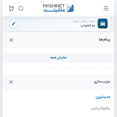
قطعات سازگار با خودرو
رنو کولیوس
پیام ها
فروشگاه اینترنتی ماشینت
لوازم موتوری
پمپ هیدرولیک
/
/
قیمت و خرید انواع پمپ هیدرولیک رنو کولیوس
نمایش همه
لنت ترمز
فیلتر روغن
شمع موتور
واتر پمپ
فیلترها
جدیدترین
خودرو
مرتب‌سازی
پمپ هیدرولیک رنو کولیوس
سال 2017
جدیدترین
پرفروش‌ترین