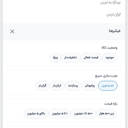
پربازدیدترین
ارزان‌ترین
گران‌ترین
فیلترها
وضعیت کالا
موجود
قیمت فعال
تخفیف‌دار
ویژه
خانه
مرتب‌سازی سریع
جدیدترین
پرفروش
پربازدید
ارزان‌تر
گران‌تر
ورود / ثبت نام
بازه قیمت
دستیار هوشمند
زیر ۵۰۰ هزار
۵۰۰ تا ۱ میلیون
۱ تا ۵ میلیون
بالای ۵ میلیون
سرویس در محل