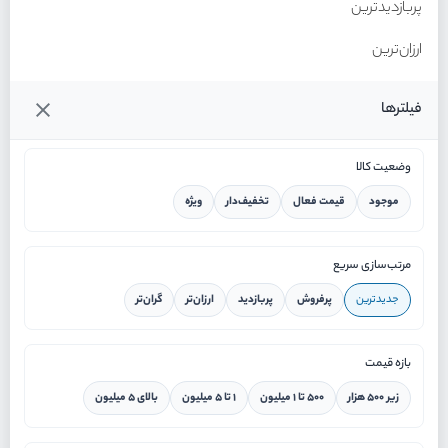
پربازدیدترین
ارزان‌ترین
گران‌ترین
فیلترها
وضعیت کالا
موجود
قیمت فعال
تخفیف‌دار
ویژه
خانه
مرتب‌سازی سریع
جدیدترین
پرفروش
پربازدید
ارزان‌تر
گران‌تر
ورود / ثبت نام
بازه قیمت
دستیار هوشمند
زیر ۵۰۰ هزار
۵۰۰ تا ۱ میلیون
۱ تا ۵ میلیون
بالای ۵ میلیون
سرویس در محل