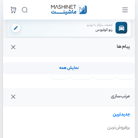
قطعات سازگار با خودرو
رنو کولیوس
پیام ها
فروشگاه اینترنتی ماشینت
لوازم ترمز
لنت ترمز
لنت ترمز دستی
/
/
/
قیمت و خرید انواع لنت ترمز دستی رنو کولیوس
نمایش همه
لنت ترمز
فیلتر روغن
شمع موتور
واتر پمپ
فیلترها
جدیدترین
خودرو
مرتب‌سازی
لنت ترمز دستی رنو کولیوس
سال 2017
جدیدترین
پرفروش‌ترین