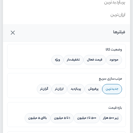
پربازدیدترین
ارزان‌ترین
گران‌ترین
فیلترها
وضعیت کالا
موجود
قیمت فعال
تخفیف‌دار
ویژه
خانه
مرتب‌سازی سریع
جدیدترین
پرفروش
پربازدید
ارزان‌تر
گران‌تر
ورود / ثبت نام
بازه قیمت
دستیار هوشمند
زیر ۵۰۰ هزار
۵۰۰ تا ۱ میلیون
۱ تا ۵ میلیون
بالای ۵ میلیون
سرویس در محل