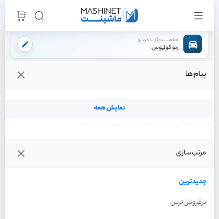
قطعات سازگار با خودرو
رنو کولیوس
پیام ها
فروشگاه اینترنتی ماشینت
لوازم بدنه
چراغ
چراغ خطر عقب چپ
/
/
/
قیمت و خرید انواع چراغ خطر عقب چپ رنو کولیوس
نمایش همه
لنت ترمز
فیلتر روغن
شمع موتور
واتر پمپ
فیلترها
جدیدترین
خودرو
مرتب‌سازی
چراغ خطر عقب چپ رنو
کولیوس سال 2017
جدیدترین
پرفروش‌ترین