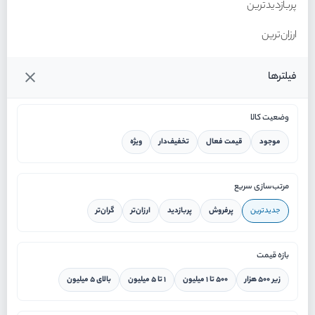
پربازدیدترین
ارزان‌ترین
گران‌ترین
فیلترها
وضعیت کالا
موجود
قیمت فعال
تخفیف‌دار
ویژه
خانه
مرتب‌سازی سریع
جدیدترین
پرفروش
پربازدید
ارزان‌تر
گران‌تر
ورود / ثبت نام
بازه قیمت
دستیار هوشمند
زیر ۵۰۰ هزار
۵۰۰ تا ۱ میلیون
۱ تا ۵ میلیون
بالای ۵ میلیون
سرویس در محل