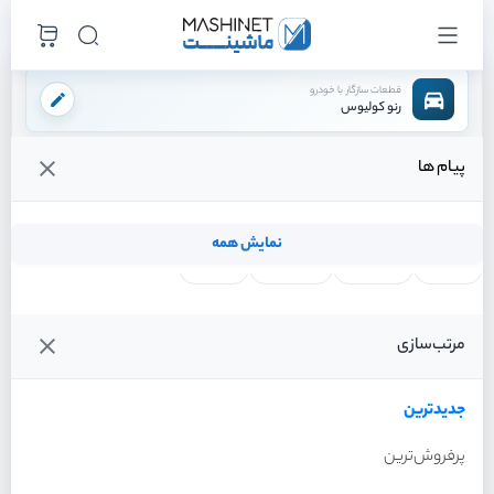
قطعات سازگار با خودرو
رنو کولیوس
پیام ها
فروشگاه اینترنتی ماشینت
لوازم تعلیق
سیستم فرمان
سیبک فرمان چپ
/
/
/
قیمت و خرید انواع سیبک فرمان چپ رنو کولیوس
نمایش همه
لنت ترمز
فیلتر روغن
شمع موتور
واتر پمپ
فیلترها
جدیدترین
خودرو
مرتب‌سازی
سیبک فرمان چپ رنو
کولیوس سال 2017
جدیدترین
پرفروش‌ترین