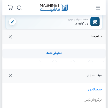
قطعات سازگار با خودرو
رنو کولیوس
پیام ها
فروشگاه اینترنتی ماشینت
لوازم بدنه
شلگیر
شلگیر جلو راست
/
/
/
قیمت و خرید انواع شلگیر جلو راست رنو کولیوس
نمایش همه
لنت ترمز
فیلتر روغن
شمع موتور
واتر پمپ
فیلترها
جدیدترین
خودرو
مرتب‌سازی
شلگیر جلو راست رنو کولیوس
سال 2017
جدیدترین
پرفروش‌ترین