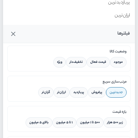
پربازدیدترین
ارزان‌ترین
گران‌ترین
فیلترها
وضعیت کالا
موجود
قیمت فعال
تخفیف‌دار
ویژه
خانه
مرتب‌سازی سریع
جدیدترین
پرفروش
پربازدید
ارزان‌تر
گران‌تر
ورود / ثبت نام
بازه قیمت
دستیار هوشمند
زیر ۵۰۰ هزار
۵۰۰ تا ۱ میلیون
۱ تا ۵ میلیون
بالای ۵ میلیون
سرویس در محل