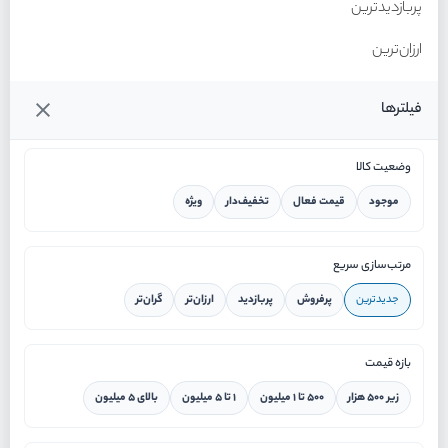
پربازدیدترین
ارزان‌ترین
گران‌ترین
فیلترها
وضعیت کالا
موجود
قیمت فعال
تخفیف‌دار
ویژه
خانه
مرتب‌سازی سریع
جدیدترین
پرفروش
پربازدید
ارزان‌تر
گران‌تر
ورود / ثبت نام
بازه قیمت
دستیار هوشمند
زیر ۵۰۰ هزار
۵۰۰ تا ۱ میلیون
۱ تا ۵ میلیون
بالای ۵ میلیون
سرویس در محل