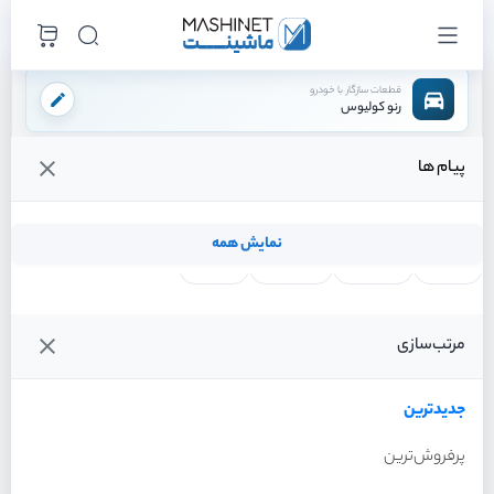
قطعات سازگار با خودرو
رنو کولیوس
پیام ها
فروشگاه اینترنتی ماشینت
لوازم تعلیق
کمک فنر
کمک فنر جلو چپ
/
/
/
قیمت و خرید انواع کمک فنر جلو چپ رنو کولیوس
نمایش همه
لنت ترمز
فیلتر روغن
شمع موتور
واتر پمپ
فیلترها
جدیدترین
خودرو
مرتب‌سازی
کمک فنر جلو چپ رنو کولیوس
سال 2017
جدیدترین
پرفروش‌ترین