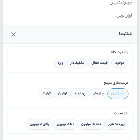
پربازدیدترین
ارزان‌ترین
گران‌ترین
فیلترها
وضعیت کالا
موجود
قیمت فعال
تخفیف‌دار
ویژه
خانه
مرتب‌سازی سریع
جدیدترین
پرفروش
پربازدید
ارزان‌تر
گران‌تر
ورود / ثبت نام
بازه قیمت
دستیار هوشمند
زیر ۵۰۰ هزار
۵۰۰ تا ۱ میلیون
۱ تا ۵ میلیون
بالای ۵ میلیون
سرویس در محل