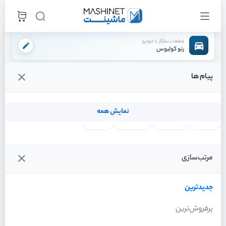
قطعات سازگار با خودرو
رنو کولیوس
پیام ها
فروشگاه اینترنتی ماشینت
لوازم بدنه
جلو پنجره
/
/
قیمت و خرید انواع جلو پنجره رنو کولیوس
نمایش همه
لنت ترمز
فیلتر روغن
شمع موتور
واتر پمپ
آفتاب گیر
خطر عقب
گیربکس
کیت m
رینگ
فن کامل
ecu
مرتب‌سازی
فیلترها
جدیدترین
خودرو
جدیدترین
جلو پنجره رنو کولیوس سال
2017
پرفروش‌ترین