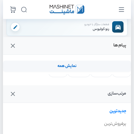
قطعات سازگار با خودرو
رنو کولیوس
پیام ها
فروشگاه اینترنتی ماشینت
لوازم موتوری
سیستم خنک کننده
منبع انبساط
/
/
/
قیمت و خرید انواع منبع انبساط رنو کولیوس
نمایش همه
لنت ترمز
فیلتر روغن
شمع موتور
واتر پمپ
فیلترها
جدیدترین
خودرو
مرتب‌سازی
منبع انبساط رنو کولیوس سال
2017
جدیدترین
پرفروش‌ترین