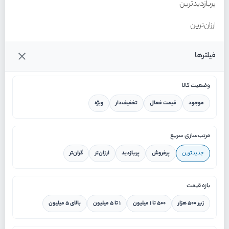
پربازدیدترین
ارزان‌ترین
گران‌ترین
فیلترها
وضعیت کالا
موجود
قیمت فعال
تخفیف‌دار
ویژه
خانه
مرتب‌سازی سریع
جدیدترین
پرفروش
پربازدید
ارزان‌تر
گران‌تر
ورود / ثبت نام
بازه قیمت
دستیار هوشمند
زیر ۵۰۰ هزار
۵۰۰ تا ۱ میلیون
۱ تا ۵ میلیون
بالای ۵ میلیون
سرویس در محل